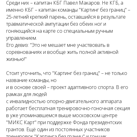
Среди них – капитан КБГ Павел Макаров. Не КГБ, а
именно КБГ – капитан команды "Картинг без границ" –
25-летний крепкий парень, оставшийся в результате
травматической ампутации без обеих ног и
гоняющийся на карте со специальным ручным
управлением.
Его девиз: "Это не мешает мне участвовать в
соревнованиях и вообще жить полной активной
жизнью!"
Стоит уточнить, что "Картинг без границ" – не только
название команды, но
и в основе своей – проект адаптивного спорта. В его
рамках для людей
с инвалидностью опорно-двигательного аппарата
работает бесплатная тренировочно-гоночная секция
в уже упоминавшемся выше московском центре
"МИКС Карт" при поддержке Фонда президентских
грантов. Ещё один из постоянных участников
тренировок "Картинга без границ" и гонщик