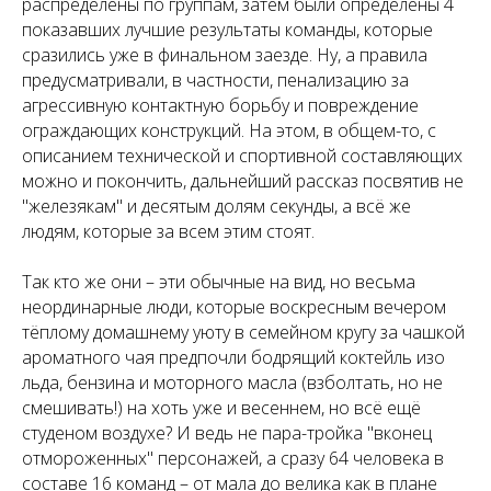
распределены по группам, затем были определены 4
показавших лучшие результаты команды, которые
сразились уже в финальном заезде. Ну, а правила
предусматривали, в частности, пенализацию за
агрессивную контактную борьбу и повреждение
ограждающих конструкций. На этом, в общем-то, с
описанием технической и спортивной составляющих
можно и покончить, дальнейший рассказ посвятив не
"железякам" и десятым долям секунды, а всё же
людям, которые за всем этим стоят.
Так кто же они – эти обычные на вид, но весьма
неординарные люди, которые воскресным вечером
тёплому домашнему уюту в семейном кругу за чашкой
ароматного чая предпочли бодрящий коктейль изо
льда, бензина и моторного масла (взболтать, но не
смешивать!) на хоть уже и весеннем, но всё ещё
студеном воздухе? И ведь не пара-тройка "вконец
отмороженных" персонажей, а сразу 64 человека в
составе 16 команд – от мала до велика как в плане