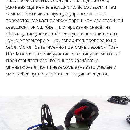
пилот всей своей массой давит на заднюю ось,
усиливая сцепление ведущих колёс со льдом и тем
самым обеспечивая лучшую управляемость в
поворотах: где карт с лёгким пареньком или стройной
девушкой при ошибке пилотирования снесёт на
обочину, там увесистый ездок уверенно впишется в
нужную траекторию – как говорится, проверено на
себе. Может быть, именно поэтому в ледовом Гран
При Москве приняли участие и подтянутые молодые
люди стандартного "гоночного калибра", и
миниатюрные, почти невесомые (на зато умелые и
смелые!) девушки, и откровенно тучные дядьки.