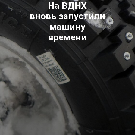
На ВДНХ
вновь запустили
машину
времени