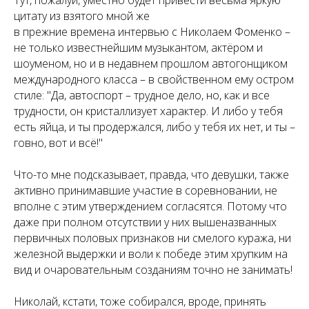
Тут, пожалуй, уместно будет привести весьма яркую
цитату из взятого мной же
в прежние времена интервью с Николаем Фоменко –
не только известнейшим музыкантом, актёром и
шоуменом, но и в недавнем прошлом автогонщиком
международного класса – в свойственном ему остром
стиле: "Да, автоспорт – трудное дело, но, как и все
трудности, он кристаллизует характер. И либо у тебя
есть яйца, и ты продержался, либо у тебя их нет, и ты –
говно, вот и всё!"
Что-то мне подсказывает, правда, что девушки, также
активно принимавшие участие в соревновании, не
вполне с этим утверждением согласятся. Потому что
даже при полном отсутствии у них вышеназванных
первичных половых признаков ни смелого куража, ни
железной выдержки и воли к победе этим хрупким на
вид и очаровательным созданиям точно не занимать!
Николай, кстати, тоже собирался, вроде, принять