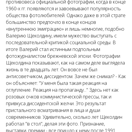
противовеса официальной фотографии, когда в конце
1960-х гг. появляются и завоевывают популярность
общества фотолюбителей. Однако даже в этой страте
большинство предпочло в конце концов
«внутреннюю эмиграцию» и лишь немногие, подобно
Валерию Щеколдину, имели мужество выступать с
последовательной критикой социальной среды. В
итоге Валерий стал истинным подпольным
фотожурналистом брежневской эпохи. Фотографии
Щеколдина показывают, как на самом деле выглядела
жизнь в те двадцать лет. Он вовсе не был
антисоветчиком, диссидентом. Зачем же снимал? - Как
он объясняет: "У меня была такая реакция на
оглупление. Реакция на пропаганду..." Здесь нет как
розовых очков коммунистической прессы, так и
привкуса диссидентской желчи. Это результат
пристального всматривания в лица и души
современников. Удивительно, сколько лет Щеколдин
работал "в стол", делая эти фото. Признание,
выставки, премии - все пришло к нему после 1991.