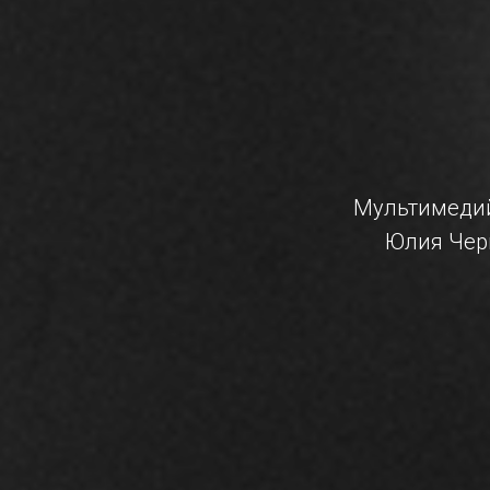
Мультимедий
Юлия Черн