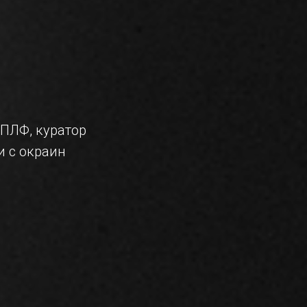
ПЛФ, куратор
 с окраин