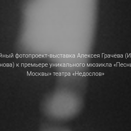
ный фотопроект-выставка Алексея Грачёва (И
ова) к премьере уникального мюзикла «Песни
Москвы» театра «Недослов»