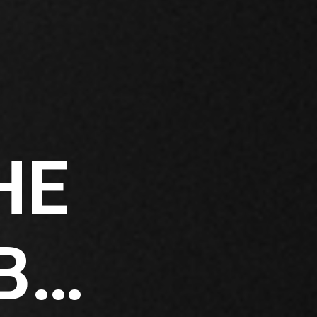
НЕ
В…