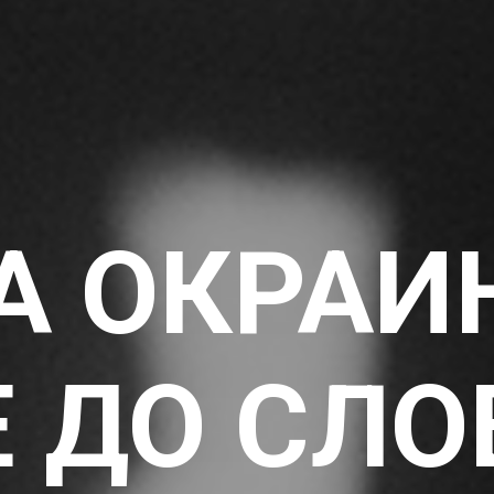
А ОКРАИ
Е ДО СЛО