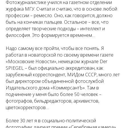
Фотожурналистике учился на газетном отделении
журфака МГУ. Считал и считаю, что в основе любой
профессии – ремесло. Оно, как говорится, должно
быть на кончиках пальцев. Остальное – все, что
определяет творческие подходы – интеллект и
философия. Это формируется временем…
Надо самому все пройти, чтобы все понять. Я
работал в новаторской по своему времени газете
«Московские Новости», немецком журнале Der
SPIEGEL – был официально аккредитован, как
зарубежный корреспондент, МИДом СССР, много лет
был директором объединенной фотослужбой
Издательского дома «КоммерсантЪ». Там в
подчинение у меня было более 50 человек –
фотографов, бильдредакторов, архивистов,
цветокорректоров…
Более 30 лет я в социально-политической
фотографии: лауреат премии «Серебряная камера»