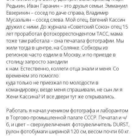
Редькин, Иван Гаранин – это друзья семьи. Эммануил
Евзерихин – сосед по даче справа, Владимир
Мусаэльян – сосед слева. Мой отец, Евгений Кассин
дружил с ними. До журнала «Советский Союз» отец 15
лет проработал фотокорреспондентом ТАСС, мама
тоже там работала – она печатала фотографии. Мы
жили тогда в центре, на Солянке. Собкоры из
регионов часто ездили в Москву, и по приезде в
столицу запросто заходили
к нам. Естественно, коллеги отца знали и меня. Со
временем это помогло:
куда только не приезжал по молодости в
командировку, везде меня спрашивали, не сын ли я
Жени Кассина? И все двери тут же открывались.
Работать я начал учеником фотографа и лаборантом
в Торгово-промышленной палате СССР. Печатал и ч/
б, и цвет – сверхувеличения: фотоувеличитель DURST,
рулон фотобумаги шириной 120 см, весом почти 60 кг.