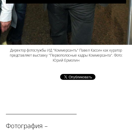
Директор фотослужбы ИД "Коммерсантъ" Павел Кассин как куратор
представляет выставку "Первополосные кадры Коммерсанта". Фото:
Юрий Ермолин
Фотография –