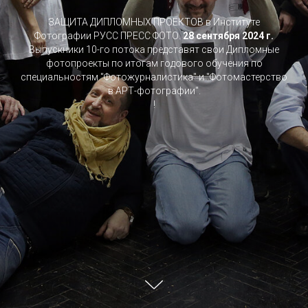
ЗАЩИТА ДИПЛОМНЫХ ПРОЕКТОВ в Институте
Фотографии РУСС ПРЕСС ФОТО.
28 сентября
2024 г.
Выпускники 10-го потока представят свои Дипломные
фотопроекты по итогам годового обучения по
специальностям "Фотожурналистика" и "Фотомастерство
в АРТ-фотографии".
!