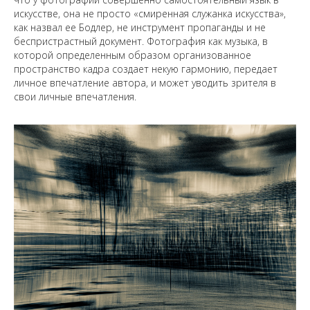
искусстве, она не просто «смиренная служанка искусства»,
как назвал ее Бодлер, не инструмент пропаганды и не
беспристрастный документ. Фотография как музыка, в
которой определенным образом организованное
пространство кадра создает некую гармонию, передает
личное впечатление автора, и может уводить зрителя в
свои личные впечатления.