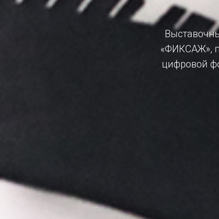
Выставочны
«ФИКСАЖ», п
цифровой ф