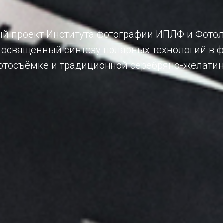
й проект Института фотографии ИПЛФ и Фото
освящённый синтезу полярных технологий в 
отосъёмке и традиционной серебряно-желатин