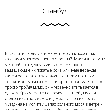
Стамбул
Бескрайние холмы, как мхом, покрытые красными
крышами многоуровневых строений. Массивные туши
мечетей со вздёрнутыми пиками минаретов,
защищающие их покатые бока. Уличные веранды
кафе и ресторанов, захваченные таким плотным
неподвижным туманом из сигаретного дыма, что даже
просто пройдя мимо, он мгновенно впитывается в
одежду. Крик чаек в еще предрассветной дымке и
стелющийся по узким улицам завывающий призыв
муаддина на молитву. Запах соленого моря в ветре и
в волосах, пока плывешь на белом пароме через